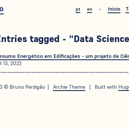
o
Início
T
pt
en
ntries tagged - "Data Scienc
nsumo Energético em Edificações - um projeto de Ciê
t 13, 2022
23 © Bruno Perdigão |
Archie Theme
| Built with
Hug